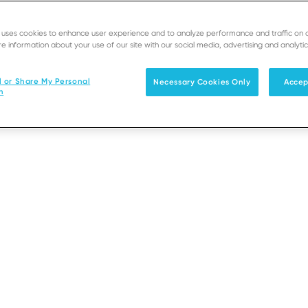
gérer vos
jour de
e uses cookies to enhance user experience and to analyze performance and traffic on 
e information about your use of our site with our social media, advertising and analytic
t, afin
garantir la
l or Share My Personal
Necessary Cookies Only
Accep
n
ants.