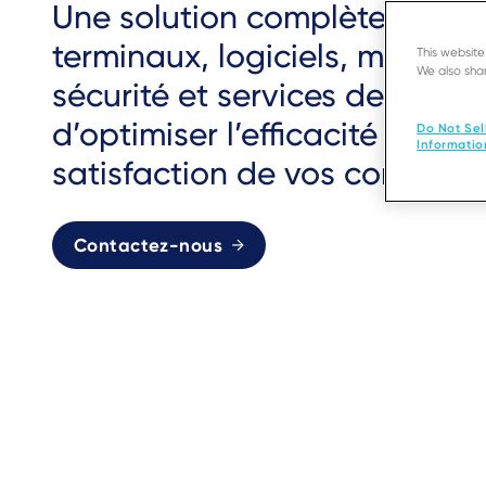
Une solution complète pour 
terminaux, logiciels, mises à 
This websit
We also shar
sécurité et services de suppor
d’optimiser l’efficacité et de 
Do Not Sel
Informatio
satisfaction de vos commerç
Contactez-nous