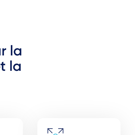
r la
t la