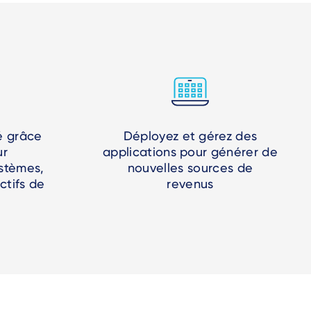
é grâce
Déployez et gérez des
ur
applications pour générer de
stèmes,
nouvelles sources de
ctifs de
revenus