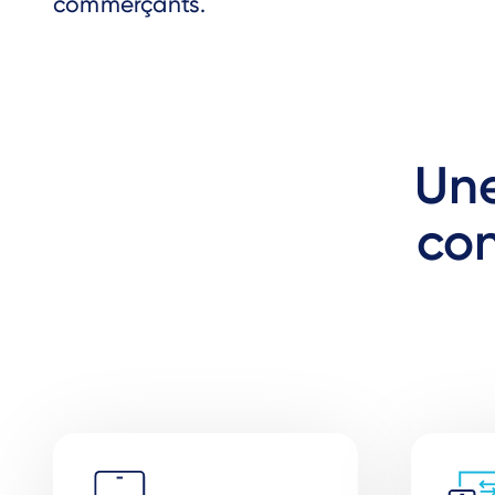
commerçants.
Une
con