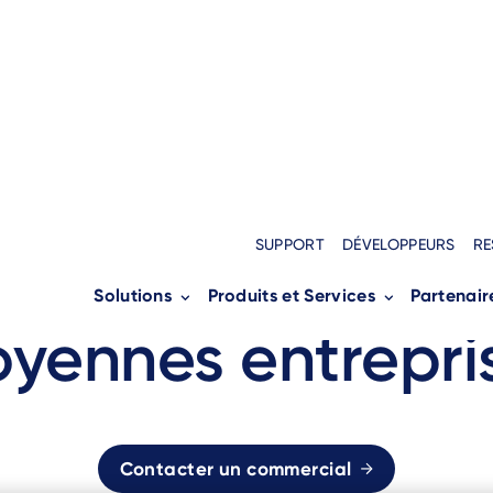
Accueil
›
Solutions
›
Industries
›
PME
Breadcrumb
SUPPORT
DÉVELOPPEURS
RE
 paiement pour l
Solutions
Produits et Services
Partenair
yennes entrepri
Contacter un commercial