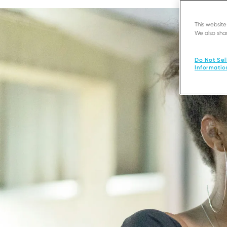
This websit
We also shar
Do Not Sel
Informatio