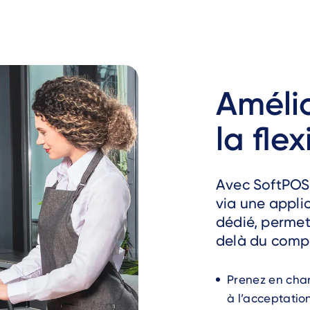
Amélio
la flex
Avec SoftPOS,
via une appli
dédié, permet
delà du compt
Prenez en cha
à l’acceptatio