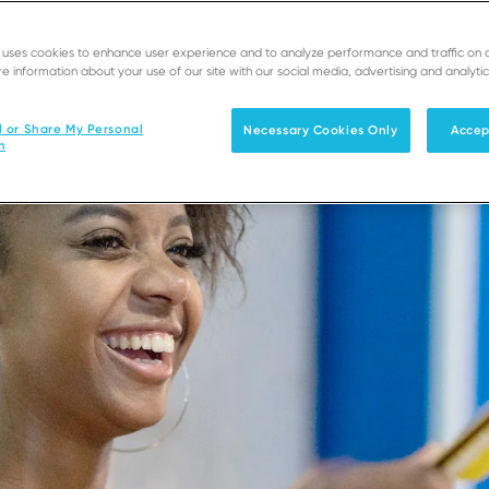
e uses cookies to enhance user experience and to analyze performance and traffic on 
e information about your use of our site with our social media, advertising and analytic
l or Share My Personal
Necessary Cookies Only
Accep
n