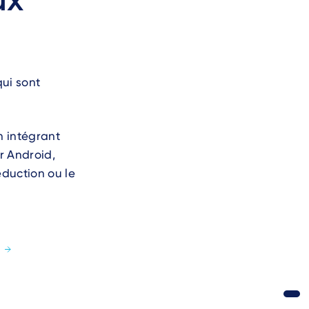
ui sont
n intégrant
r Android,
éduction ou le