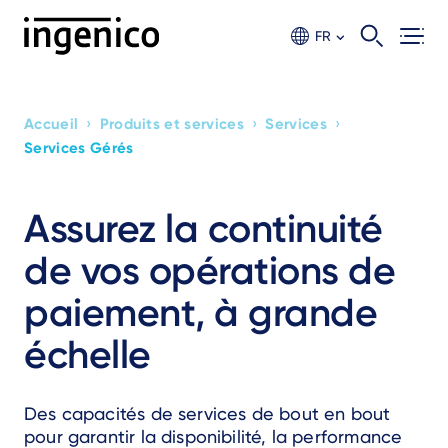
Aller
au
FR
contenu
principal
›
›
›
Accueil
Produits et services
Services
Breadcrumb
Services Gérés
Assurez la continuité
de vos opérations de
paiement, à grande
échelle
Des capacités de services de bout en bout
pour garantir la disponibilité, la performance