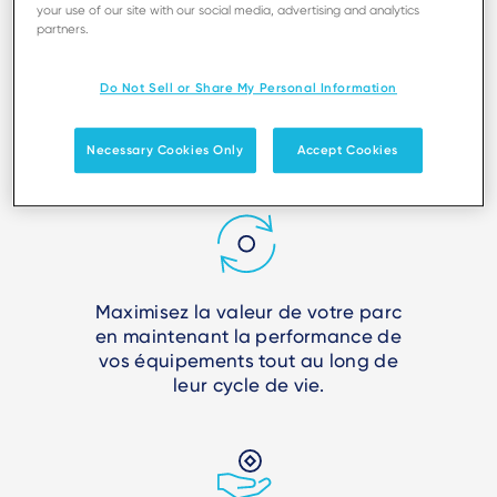
your use of our site with our social media, advertising and analytics
partners.
Adaptez les services à vos besoins
Do Not Sell or Share My Personal Information
grâce à des offres modulaires
alignées sur votre modèle
Necessary Cookies Only
Accept Cookies
opérationnel.
Maximisez la valeur de votre parc
en maintenant la performance de
vos équipements tout au long de
leur cycle de vie.