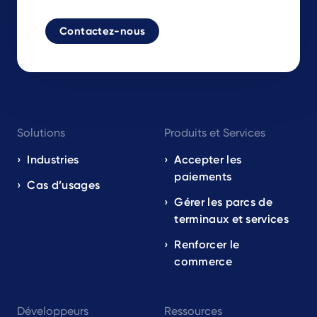
Contactez-nous
Footer
Solutions
Produits et Services
navigation
EN
Industries
Accepter les
paiements
Cas d’usages
Gérer les parcs de
terminaux et services
Renforcer le
commerce
Développeurs
Ressources