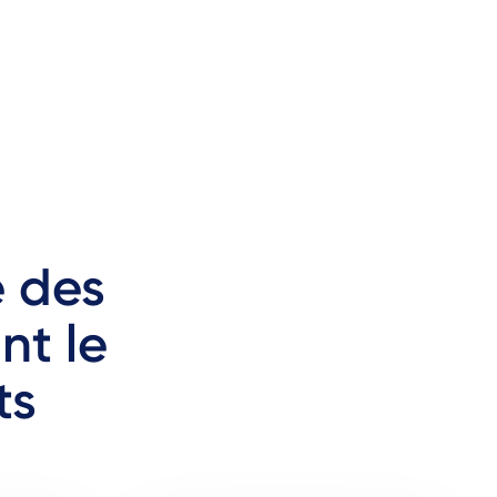
é des
nt le
ts