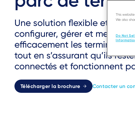
parc de termi
This websit
Une solution flexible et poly
We also shar
configurer, gérer et mettre à 
Do Not Sel
Informatio
efficacement les terminaux 
tout en s’assurant qu’ils reste
connectés et fonctionnent pa
Télécharger la brochure
Contacter un co