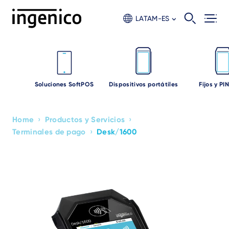
Skip
to
LATAM-ES
main
content
Soluciones SoftPOS
Dispositivos portátiles
Fijos y PI
›
›
Home
Productos y Servicios
Breadcrumb
›
Terminales de pago
Desk/1600