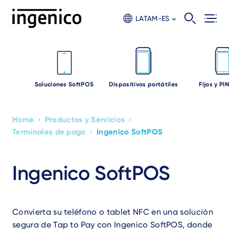
Skip
to
LATAM-ES
main
content
Soluciones SoftPOS
Dispositivos portátiles
Fijos y PI
›
›
Home
Productos y Servicios
Breadcrumb
›
Terminales de pago
Ingenico SoftPOS
Ingenico SoftPOS
Convierta su teléfono o tablet NFC en una solución
segura de Tap to Pay con Ingenico SoftPOS, donde