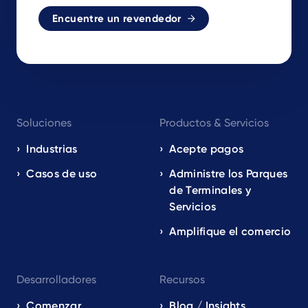
Encuentre un revendedor
Footer
Soluciones
Productos & Servicios
navigation
EN
Industrias
Acepte pagos
Casos de uso
Administre los Parques
de Terminales y
Servicios
Amplifique el comercio
Desarrolladores
Recursos
Comenzar
Blog / Insights