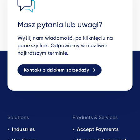
Masz pytania lub uwagi?
Wyślij nam wiadomość, po kliknięciu na
poniższy link. Odpowiemy w możliwie
najkrótszym terminie.
Kontakt z działem sprzedaży
Footer
Solutions
Products & Services
navigation
EN
Industries
Accept Payments