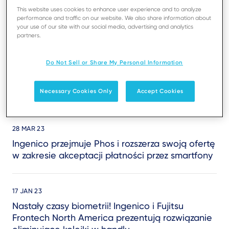
swoich terminali
This website uses cookies to enhance user experience and to analyze
performance and traffic on our website. We also share information about
your use of our site with our social media, advertising and analytics
partners.
13 OCT 23
Zmiana w kierownictwie Ingenico: Angelo
Do Not Sell or Share My Personal Information
Panarella nowym dyrektorem zarządzającym na
Włochy, Europę Wschodnią i Południowo-
Necessary Cookies Only
Accept Cookies
Wschodnią oraz Bliski Wschód
28 MAR 23
Ingenico przejmuje Phos i rozszerza swoją ofertę
w zakresie akceptacji płatności przez smartfony
17 JAN 23
Nastały czasy biometrii! Ingenico i Fujitsu
Frontech North America prezentują rozwiązanie