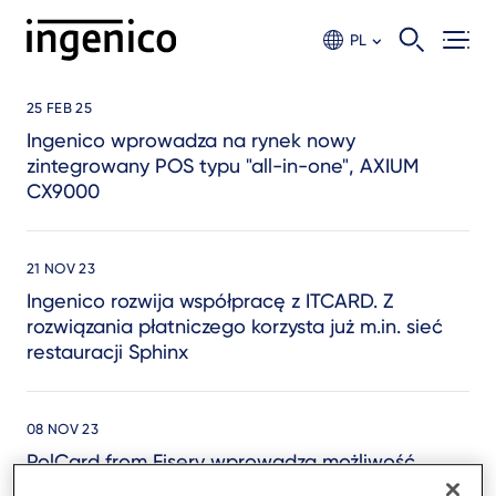
Skip
to
PL
main
content
25 FEB 25
Ingenico wprowadza na rynek nowy
zintegrowany POS typu "all-in-one", AXIUM
CX9000
21 NOV 23
Ingenico rozwija współpracę z ITCARD. Z
rozwiązania płatniczego korzysta już m.in. sieć
restauracji Sphinx
08 NOV 23
PolCard from Fiserv wprowadza możliwość
wyświetlania treści reklamowych na ekranach