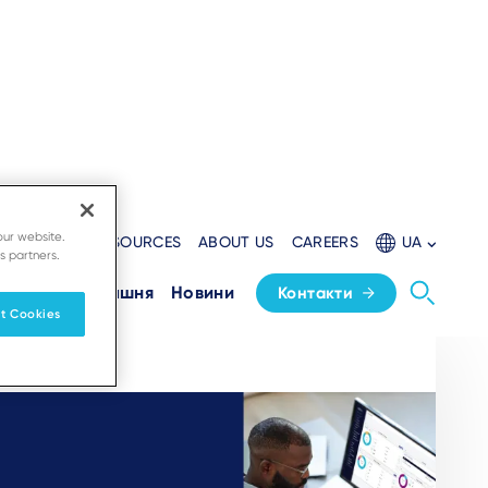
our website.
L WEBSITE
RESOURCES
ABOUT US
CAREERS
UA
s partners.
Домашня
Новини
Контакти
t Cookies