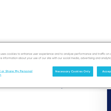
OCHURES
e uses cookies to enhance user experience and to analyze performance and traffic on 
GLOBA
Estate Manager
e information about your use of our site with our social media, advertising and analytic
l or Share My Personal
Necessary Cookies Only
Accep
n
l of your estate on a daily basis, enabling
behaviour of all terminals in your estate at