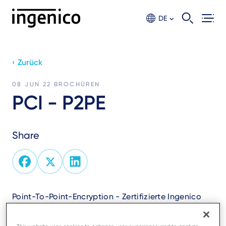
Skip
to
DE
main
content
‹ Zurück
08 JUN 22
BROCHÜREN
PCI - P2PE
Share
Point-To-Point-Encryption - Zertifizierte Ingenico
Komponenten für eine Komplettlösung