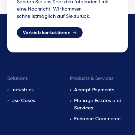
Senden Sie uns über den folgenden Link
eine Nachricht. Wir kommen
schnellstmöglich auf Sie zurück.
Vertrieb kontaktieren
Footer
Solutions
Products & Services
navigation
EN
Industries
Accept Payments
Use Cases
Manage Estates and
Services
Enhance Commerce