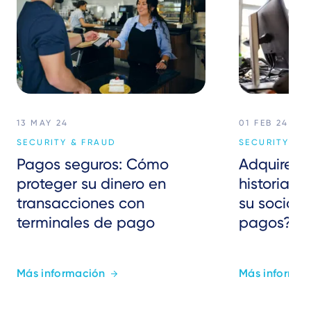
13 MAY 24
01 FEB 24
SECURITY & FRAUD
SECURITY & 
Pagos seguros: Cómo
Adquirente
proteger su dinero en
historial 
transacciones con
su socio 
terminales de pago
pagos?
Más información
Más informac