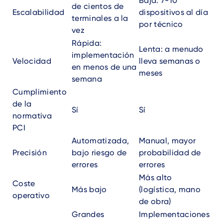
Baja: 7-10
de cientos de
Escalabilidad
dispositivos al día
terminales a la
por técnico
vez
Rápida:
Lenta: a menudo
implementación
Velocidad
lleva semanas o
en menos de una
meses
semana
Cumplimiento
de la
Sí
Sí
normativa
PCI
Automatizada,
Manual, mayor
Precisión
bajo riesgo de
probabilidad de
errores
errores
Más alto
Coste
Más bajo
(logística, mano
operativo
de obra)
Grandes
Implementaciones