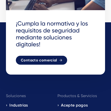
¡Cumpla la normativa y los
requisitos de seguridad
mediante soluciones
digitales!
Contacto comercial
Footer
Soluciones
Productos & Servicios
navigation
EN
Industrias
Acepte pagos