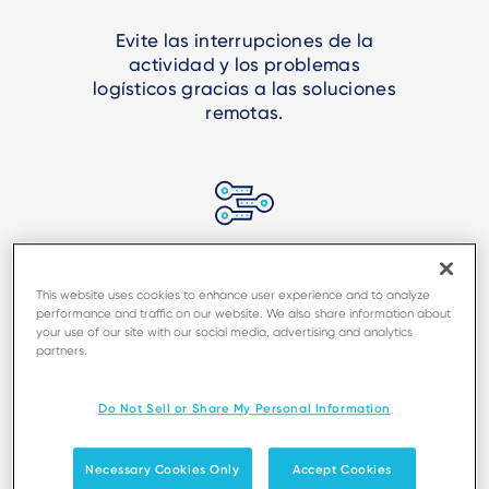
Evite las interrupciones de la
actividad y los problemas
logísticos gracias a las soluciones
remotas.
Mejore la eficiencia operativa y
simplifique la gestión de claves de
This website uses cookies to enhance user experience and to analyze
performance and traffic on our website. We also share information about
los parques de terminales
your use of our site with our social media, advertising and analytics
heterogéneos.
partners.
Do Not Sell or Share My Personal Information
Necessary Cookies Only
Accept Cookies