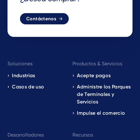
Contáctenos
Footer
Soluciones
Productos & Servicios
navigation
EN
Industrias
Acepte pagos
Casos de uso
Administre los Parques
de Terminales y
Servicios
Impulse el comercio
Desarrolladores
Recursos