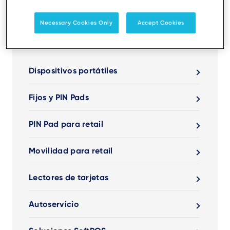
Optimice la experiencia de sus clientes
con la máxima flexibilidad de pago, en
Necessary Cookies Only
Accept Cookies
cualquier momento y lugar y desde
cualquier dispositivo.
Dispositivos portátiles
Fijos y PIN Pads
PIN Pad para retail
Movilidad para retail
Lectores de tarjetas
Autoservicio