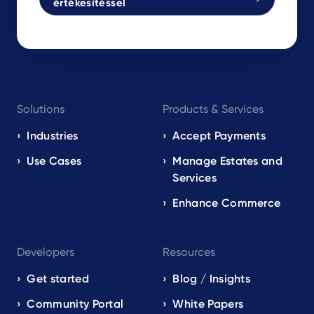
értékesítéssel
Footer
Solutions
Products & Services
navigation
EN
Industries
Accept Payments
Use Cases
Manage Estates and
Services
Enhance Commerce
Developers
Resources
Get started
Blog / Insights
Community Portal
White Papers