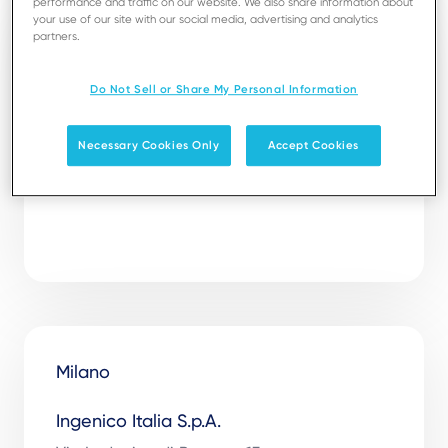
performance and traffic on our website. We also share information about
your use of our site with our social media, advertising and analytics
Cernusco Sul Naviglio
partners.
Ingenico Italia S.p.A.
Do Not Sell or Share My Personal Information
Via Firenze n. 11 

20063 Cernusco Sul Naviglio (MI) 

Necessary Cookies Only
Accept Cookies
Italia 

Milano
Ingenico Italia S.p.A.