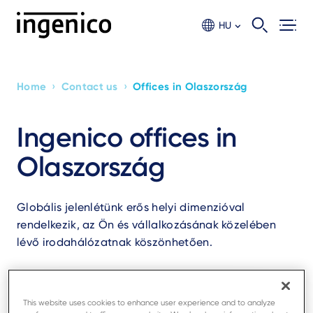
Skip
to
HU
main
content
›
›
Home
Contact us
Offices in Olaszország
Breadcrumb
Ingenico offices in
Olaszország
Globális jelenlétünk erős helyi dimenzióval
rendelkezik, az Ön és vállalkozásának közelében
lévő irodahálózatnak köszönhetően.
This website uses cookies to enhance user experience and to analyze