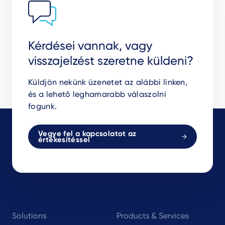
Kérdései vannak, vagy
visszajelzést szeretne küldeni?
Küldjön nekünk üzenetet az alábbi linken,
és a lehető leghamarabb válaszolni
fogunk.
Vegye fel a kapcsolatot az
értékesítéssel
Footer
Solutions
Products & Services
navigation