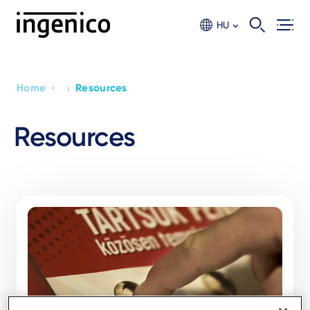
Skip
to
HU
main
content
›
Home
Resources
›
Breadcrumb
Resources