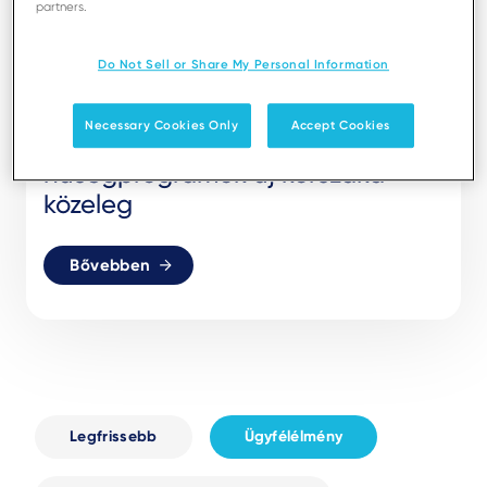
partners.
Do Not Sell or Share My Personal Information
02 AUG 22
ÜGYFÉLÉLMÉNY
Necessary Cookies Only
Accept Cookies
Áttérés a Loyalty 2.0-ra… a
hűségprogramok új korszaka
közeleg
Bővebben
Legfrissebb
Ügyfélélmény