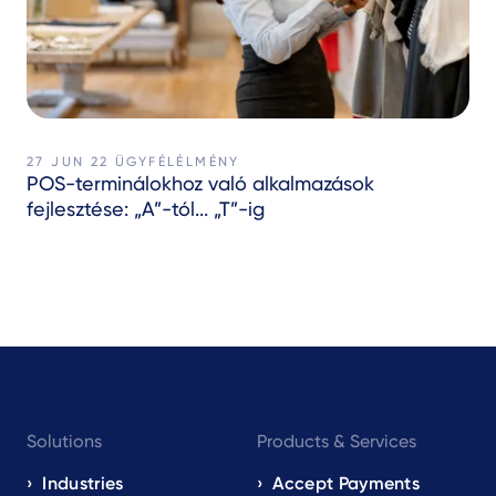
27 JUN 22
ÜGYFÉLÉLMÉNY
POS-terminálokhoz való alkalmazások
fejlesztése: „A”-tól... „T”-ig
Footer
Solutions
Products & Services
navigation
EN
Industries
Accept Payments