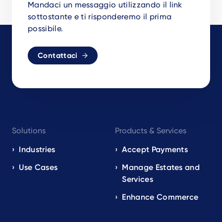
Mandaci un messaggio utilizzando il link
sottostante e ti risponderemo il prima
possibile.
Contattaci
Footer
Solutions
Products & Services
navigation
EN
Industries
Accept Payments
Use Cases
Manage Estates and
Services
Enhance Commerce