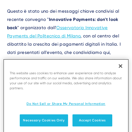
Questo è stato uno dei messaggi chiave condivisi al
recente convegno "
Innovative Payments: don't look
back
" organizzato dall'
Osservatorio Innovative
Payments del Politecnico di Milano
, con al centro del
dibattito la crescita dei pagamenti digitali in Italia. I
dati presentati all'evento, che condividiamo qui,
rappresentano una trasformazione significativa. Vorrei
riflettere su alcuni dei principali cambiamenti che
This website uses cookies to enhance user experience and to analyze
abbiamo visto e considerare quali saranno i prossimi
performance and traffic on our website. We also share information about
your use of our site with our social media, advertising and analytics
pagamenti in Italia.
partners.
Do Not Sell or Share My Personal Information
La crescita dei pagamenti digitali in Italia
Necessary Cookies Only
Accept Cookies
Nel 2022 il valore delle transazioni con strumenti di