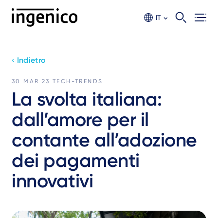
Skip
to
IT
main
content
‹ Indietro
30 MAR 23
TECH-TRENDS
La svolta italiana:
dall’amore per il
contante all’adozione
dei pagamenti
innovativi