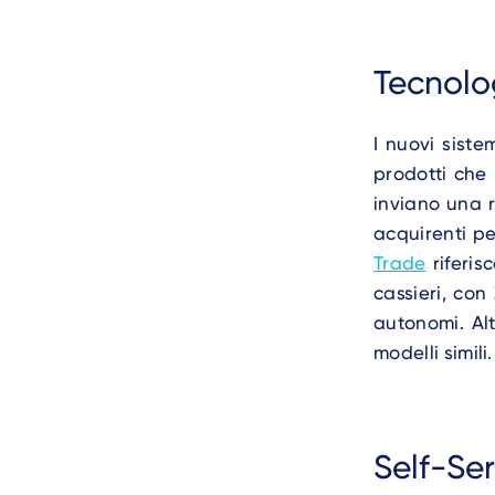
Tecnolo
I nuovi siste
prodotti che 
inviano una r
acquirenti p
Trade
riferis
cassieri, co
autonomi. Al
modelli simili.
Self-Se