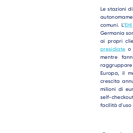
Le stazioni d
autonomament
comuni. L'
EHI
Germania sono
ai propri cl
presidiate
o d
mentre fann
raggruppare g
Europa, il m
crescita ann
milioni di e
self-checkout
facilità d'uso