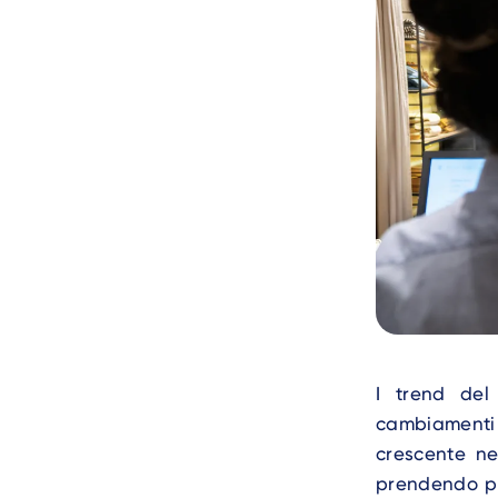
Text
I trend del
cambiamenti 
crescente ne
prendendo pie