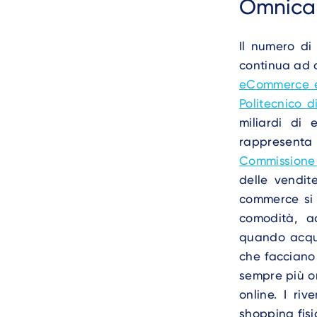
Omnican
Il numero di
continua ad 
eCommerce e 
Politecnico d
miliardi di
rappresenta 
Commissione
delle vendit
commerce si a
comodità, ac
quando acquis
che facciano 
sempre più om
online. I ri
shopping fisi