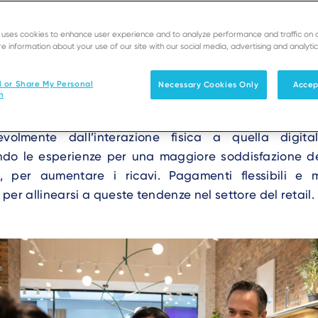
e uses cookies to enhance user experience and to analyze performance and traffic on 
e information about your use of our site with our social media, advertising and analytic
 nel settore retail sono legati al miglioramento dell'
l or Share My Personal
Necessary Cookies Only
Accep
n
omento del checkout. I merchant stanno valutando o 
 cassiere o self-service. I marchi consentono inoltre
volmente dall’interazione fisica a quella digit
ndo le esperienze per una maggiore soddisfazione dei 
, per aumentare i ricavi. Pagamenti flessibili e 
per allinearsi a queste tendenze nel settore del retail.