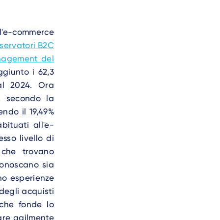
 l'e-commerce
servatori B2C
anagement del
giunto i 62,3
al 2024. Ora
a, secondo la
endo il 19,49%
ituati all'e-
sso livello di
e che trovano
iconoscano sia
ano esperienze
degli acquisti
 che fonde lo
sare agilmente