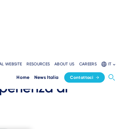
AL WEBSITE
RESOURCES
ABOUT US
CAREERS
IT
in EMEA che
Home
News Italia
Contattaci
perienza di