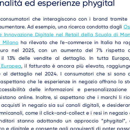
alità ed esperienze phygital
 consumatori che interagiscono con i brand tramite
aumentare. Ad esempio, una ricerca condotta dagli
Os
Innovazione Digitale nel Retail della Scuola di M
i Milano
ha rilevato che l'e-commerce in Italia ha rag
 euro nel 2025, con un aumento del 7% rispetto 
il 13% delle vendite al dettaglio. In tutta Europ
 Europea
, il fatturato è ancora più elevato, raggiung
e al dettaglio nel 2024. I consumatori che si sono ab
spettano che le esperienze in negozio offrano lo ste
cessibilità delle informazioni e personalizzazion
tano online. Inoltre, si aspettano che i marchi li r
acquisti in negozio sia sui canali digitali, e desider
nicanali, come il click-and-collect e i resi in negozio 
venditori stanno adottando un approccio “phygital”,
co e digitale e consente agli acquirenti di poter pas