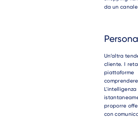
da un canale a
Persona
Un’altra tend
cliente. I re
piattaforme
comprendere 
L'intelligenz
istantaneamen
proporre offe
con comunica