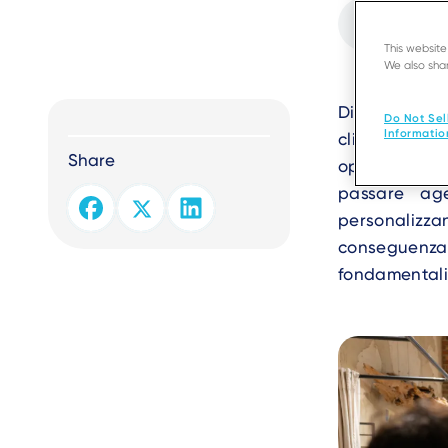
File
audio
This websit
We also shar
Text
Diversi trend
Do Not Sel
Informatio
clienti al m
Share
opzioni senza
passare age
personalizza
conseguenza
fondamentali 