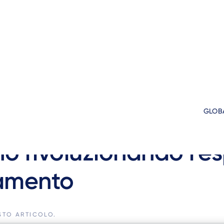
H-TRENDS
GLOB
nd nel settore Retail 
o rivoluzionando l'es
amento
STO ARTICOLO.