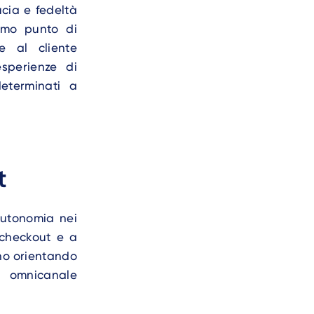
ucia e fedeltà
timo punto di
e al cliente
esperienze di
eterminati a
t
 autonomia nei
l checkout e a
nno orientando
e omnicanale