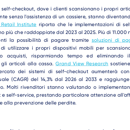
i self-checkout, dove i clienti scansionano i propri art
e senza l'assistenza di un cassiere, stanno diventan
 Retail Institute
riporta che le implementazioni di sel
 più che raddoppiate dal 2023 al 2025. Più di 11.000 
ienti la possibilità di pagare tramite
soluzioni di p
i utilizzare i propri dispositivi mobili per scansion
o acquisti, risparmiando tempo ed eliminando i
li articoli alla cassa.
Grand View Research
sostiene
ercato dei sistemi di self-checkout aumenterà co
uale (CAGR) del 14,3% dal 2026 al 2033 e raggiunger
uro. Molti rivenditori stanno valutando o implementan
 e self-service, prestando particolare attenzione all'affi
 e alla prevenzione delle perdite.