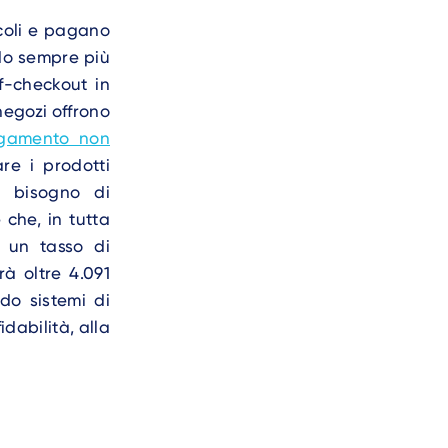
icoli e pagano
do sempre più
f-checkout in
negozi offrono
agamento non
are i prodotti
l bisogno di
 che, in tutta
n un tasso di
à oltre 4.091
do sistemi di
dabilità, alla