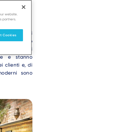
our website.
s partners.
esperienza dei
t Cookies
implementando
 ai clienti di
ale e stanno
clienti e, di
moderni sono