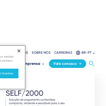
ORES
RECURSOS
SOBRE NÓS
CARREIRAS
BR-PT
our website.
s partners.
s
Sala de imprensa
Fale conosco
t Cookies