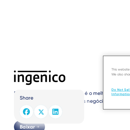
Skip
to
main
content
‹ Back
29 JUN 22
FIC
Self
This websit
We also shar
Do Not Sel
Parte da série Self, Self/2000 é o melhor da ca
Informatio
Share
projetado para expandir seus negócios de aut
veículos elétricos...).
Baixar