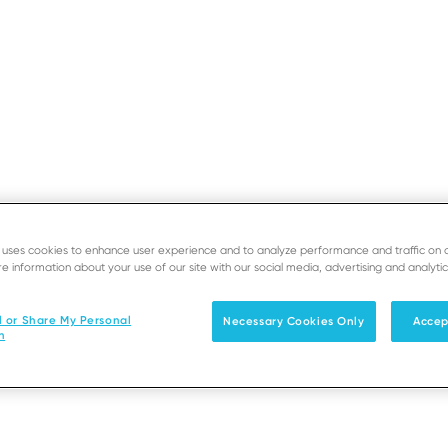
SOPORTE
DESARROLLADOR
e uses cookies to enhance user experience and to analyze performance and traffic on 
Soluciones
Productos & Servicio
e information about your use of our site with our social media, advertising and analytic
l or Share My Personal
Necessary Cookies Only
Accep
n