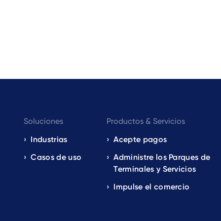
Footer
Soluciones
Productos & Servicios
navigation
Industrias
Acepte pagos
Casos de uso
Administre los Parques de
EN
Terminales y Servicios
Impulse el comercio