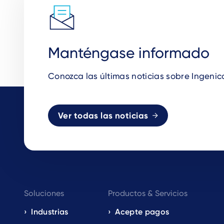
Manténgase informado
Conozca las últimas noticias sobre Ingenic
Ver todas las noticias
Footer
Soluciones
Productos & Servicios
navigation
Industrias
Acepte pagos