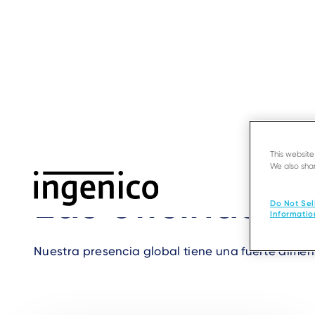
Ir
al
contento
principal
Inicio
›
Contacto
›
Offices in Bélgica
Breadcrumb
This websit
We also shar
Las oficinas d
Do Not Sel
Informatio
Nuestra presencia global tiene una fuerte dimens