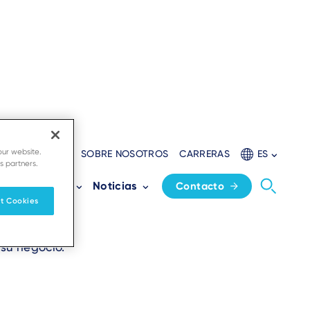
our website.
ES
RECURSOS
SOBRE NOSOTROS
CARRERAS
ES
s partners.
ica
s
Partners
Noticias
Contacto
t Cookies
 su negocio.