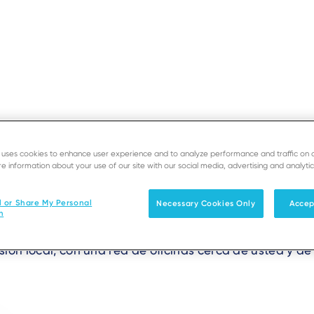
e uses cookies to enhance user experience and to analyze performance and traffic on 
SOPORTE
DESARROLLADOR
e information about your use of our site with our social media, advertising and analytic
e Ingenico - Bélg
Soluciones
Productos & Servicio
l or Share My Personal
Necessary Cookies Only
Accep
n
ión local, con una red de oficinas cerca de usted y de