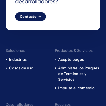
desarrolladores?
Contacto
Footer
Soluciones
Productos & Servicios
navigation
EN
Industrias
Acepte pagos
Casos de uso
Administre los Parques
de Terminales y
Servicios
Impulse el comercio
Desarrolladores
Recursos