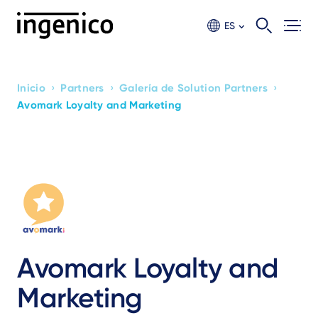
Ir
al
ES
contento
principal
›
›
›
Inicio
Partners
Galería de Solution Partners
Breadcrumb
Avomark Loyalty and Marketing
Avomark Loyalty and
Marketing