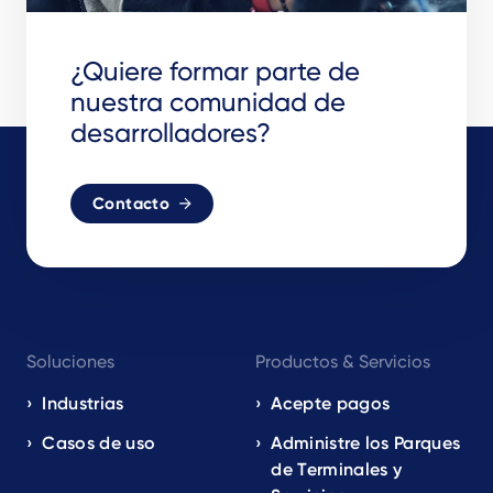
¿Quiere formar parte de
nuestra comunidad de
desarrolladores?
Contacto
Footer
Soluciones
Productos & Servicios
navigation
EN
Industrias
Acepte pagos
Casos de uso
Administre los Parques
de Terminales y