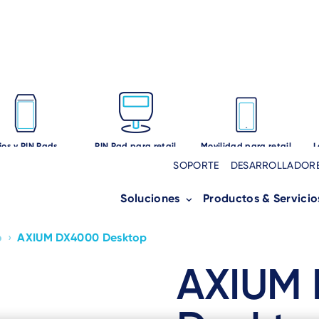
ijos y PIN Pads
PIN Pad para retail
Movilidad para retail
L
SOPORTE
DESARROLLADOR
Soluciones
Productos & Servicio
o
›
AXIUM DX4000 Desktop
AXIUM