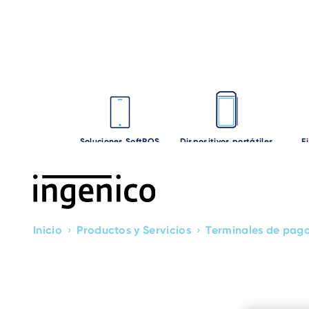
Ir
al
contento
principal
Soluciones SoftPOS
Dispositivos portátiles
F
Inicio
›
Productos y Servicios
›
Terminales de pag
Breadcrumb