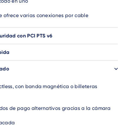
todo en uno
 ofrece varias conexiones por cable
guridad con PCI PTS v6
pida
zado
ctless, con banda magnética o billeteras
dos de pago alternativos gracias a la cámara
tacada