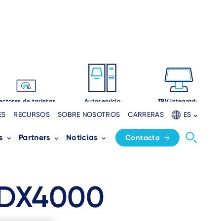
ectores de tarjetas
Autoservicio
TPV integrado
ES
RECURSOS
SOBRE NOSOTROS
CARRERAS
ES
s
Partners
Noticias
Contacto
 DX4000