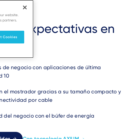
p
our website.
s partners.
las expectativas en
t Cookies
or
 de negocio con aplicaciones de última
d 10
en el mostrador gracias a su tamaño compacto y
nectividad por cable
d del negocio con el búfer de energía
idor
Con tecnología AXIUM