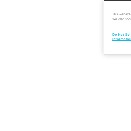
This websit
We also shar
Do Not Sel
Informatio