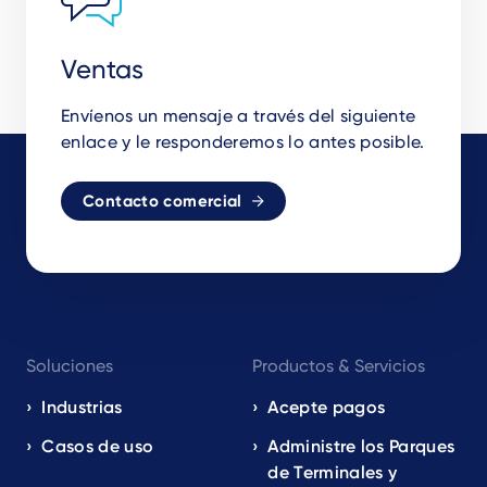
Ventas
Envíenos un mensaje a través del siguiente
enlace y le responderemos lo antes posible.
Contacto comercial
Footer
Soluciones
Productos & Servicios
navigation
EN
Industrias
Acepte pagos
Casos de uso
Administre los Parques
de Terminales y