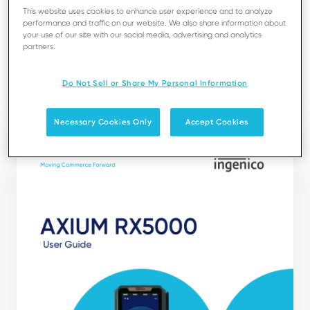
This website uses cookies to enhance user experience and to analyze
En ella encontrará la información necesaria sobre el
performance and traffic on our website. We also share information about
uso, la instalación, el mantenimiento, así como las
your use of our site with our social media, advertising and analytics
partners.
recomendaciones de seguridad y protección.
Do Not Sell or Share My Personal Information
Descargar
Necessary Cookies Only
Accept Cookies