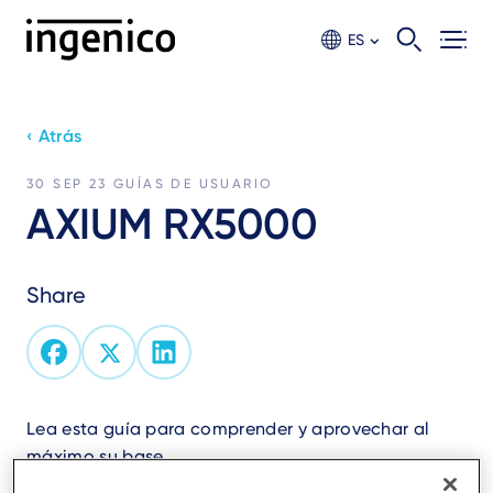
Ir
al
ES
contento
principal
‹ Atrás
30 SEP 23
GUÍAS DE USUARIO
AXIUM RX5000
Share
Lea esta guía para comprender y aprovechar al
máximo su base.