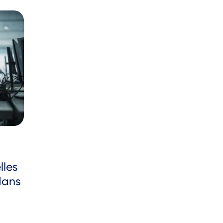
lles
dans