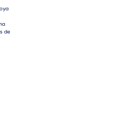
Moya
sma
és de