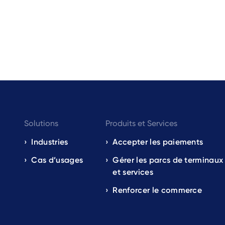
Footer
Solutions
Produits et Services
navigation
Industries
Accepter les paiements
Cas d’usages
Gérer les parcs de terminaux
EN
et services
Renforcer le commerce