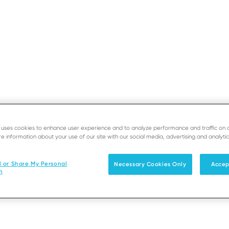
SUPPORT
DÉVELOPPEURS
RE
e uses cookies to enhance user experience and to analyze performance and traffic on 
Solutions
Produits et Services
Partenair
e information about your use of our site with our social media, advertising and analytic
l or Share My Personal
Necessary Cookies Only
Accep
n
Managés chez Ingenico