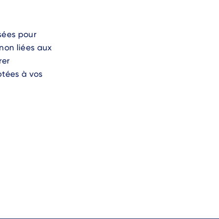
sées pour
 non liées aux
rer
ptées à vos