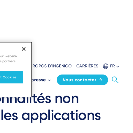
our website.
s partners.
SSOURCES
À PROPOS D'INGENICO
CARRIÈRES
FR
grammes de
t Cookies
es
Espace presse
Nous contacter
onnalités non
les applications