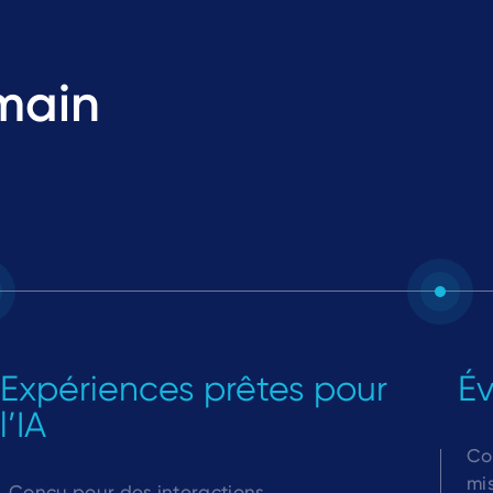
main
Expériences prêtes pour
Év
l’IA
Co
mi
Conçu pour des interactions