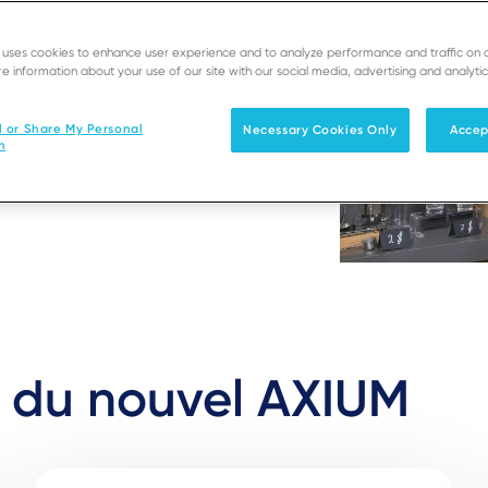
 des expériences plus
e uses cookies to enhance user experience and to analyze performance and traffic on 
tion durable dans le
e information about your use of our site with our social media, advertising and analytic
l or Share My Personal
Necessary Cookies Only
Accep
n
ce du nouvel AXIUM