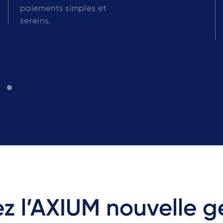
paiements simples et
sereins.
z l’AXIUM nouvelle g