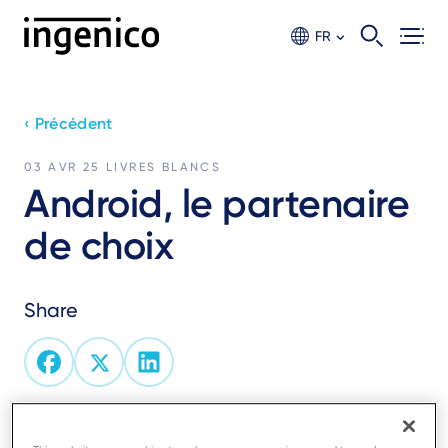
Aller
au
FR
contenu
principal
‹ Précédent
03 AVR 25
LIVRES BLANCS
Android, le partenaire
de choix
Share
Stimulez l’innovation à chaque transaction !