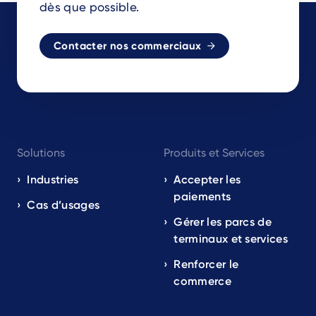
dès que possible.
Contacter nos commerciaux
Footer
Solutions
Produits et Services
navigation
EN
Industries
Accepter les
paiements
Cas d’usages
Gérer les parcs de
terminaux et services
Renforcer le
commerce