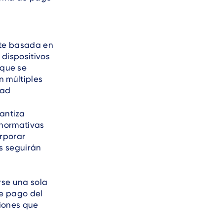
nte basada en
 dispositivos
que se
n múltiples
dad
antiza
 normativas
orporar
s seguirán
rse una sola
de pago del
ciones que