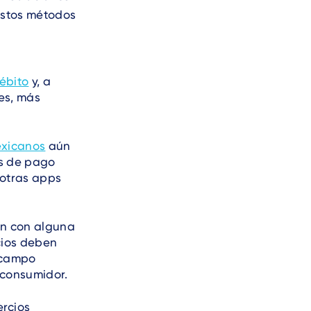
estos métodos
ébito
y, a
es, más
exicanos
aún
os de pago
 otras apps
n con alguna
rcios deben
 campo
 consumidor.
ercios