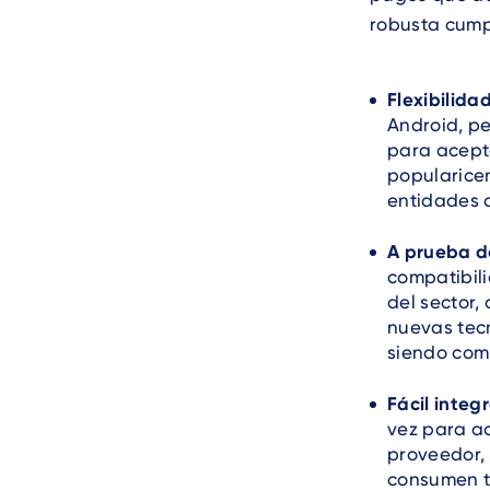
robusta cump
Flexibilida
Android, pe
para acept
popularice
entidades 
A prueba de
compatibili
del sector,
nuevas tecn
siendo com
Fácil integ
vez para ac
proveedor, 
consumen t