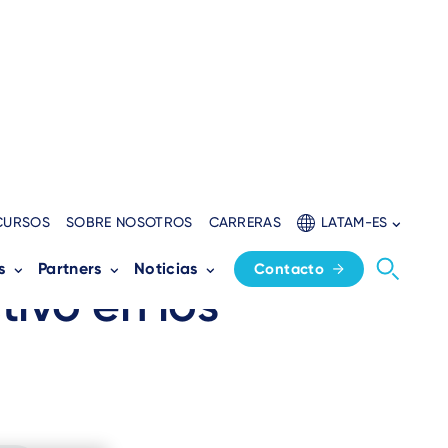
CURSOS
SOBRE NOSOTROS
CARRERAS
LATAM-ES
 métodos de pago
s
Partners
Noticias
Contacto
tivo en los