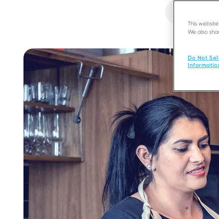
Audio
file
This websit
We also shar
Do Not Sel
Informatio