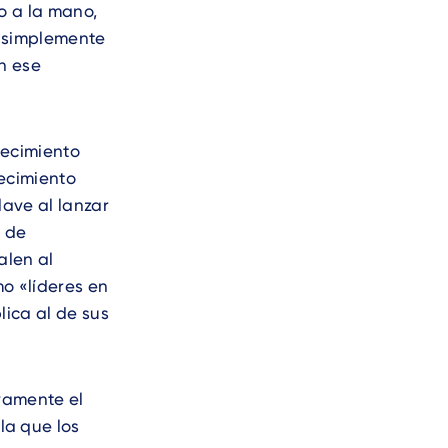
o a la mano,
 simplemente
n ese
recimiento
ecimiento
lave al lanzar
o de
alen al
o «líderes en
lica al de sus
vamente el
la que los