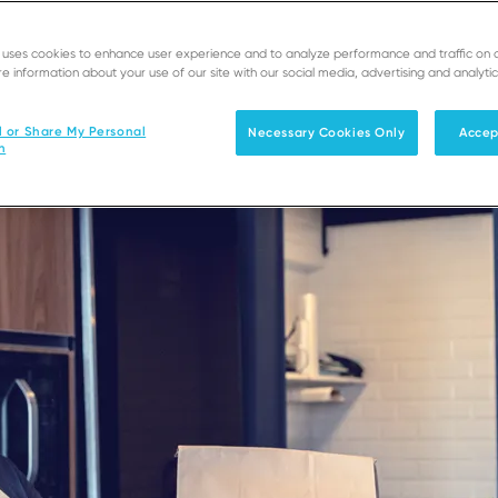
e uses cookies to enhance user experience and to analyze performance and traffic on 
e information about your use of our site with our social media, advertising and analytic
l or Share My Personal
Necessary Cookies Only
Accep
n