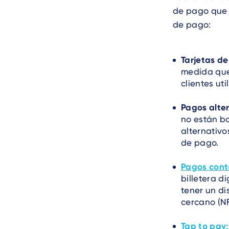
de pago que 
de pago:
Tarjetas d
medida que 
clientes uti
Pagos alter
no están b
alternativ
de pago.
Pagos cont
billetera d
tener un d
cercano (N
Tap to pay: