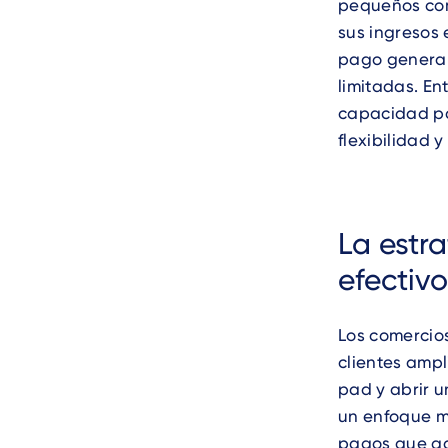
pequeños com
sus ingresos
pago generan
limitadas. En
capacidad pa
flexibilidad 
La estr
efectivo
Los comercio
clientes ampl
pad y abrir 
un enfoque m
pagos que ad