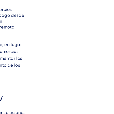
ercios
e pago desde
ar
 remota.
e, en lugar
comercios
umentar los
nto de los
V
r soluciones