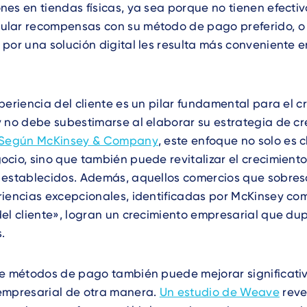
es en tiendas físicas, ya sea porque no tienen efectiv
lar recompensas con su método de pago preferido, o
por una solución digital les resulta más conveniente e
periencia del cliente es un pilar fundamental para el c
 no debe subestimarse al elaborar su estrategia de cr
Según McKinsey & Company
, este enfoque no solo es c
cio, sino que también puede revitalizar el crecimient
 establecidos. Además, aquellos comercios que sobres
iencias excepcionales, identificadas por McKinsey com
el cliente», logran un crecimiento empresarial que dup
.
de métodos de pago también puede mejorar significati
empresarial de otra manera.
Un estudio de Weave
reve