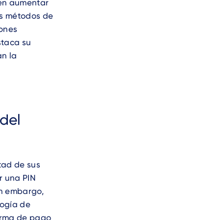
den aumentar
ás métodos de
iones
staca su
n la
 del
tad de sus
r una PIN
in embargo,
logía de
orma de pago