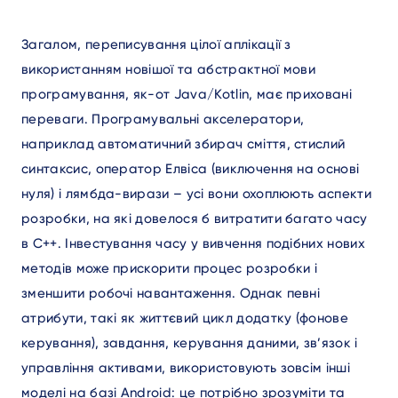
Загалом, переписування цілої аплікації з
використанням новішої та абстрактної мови
програмування, як-от Java/Kotlin, має приховані
переваги. Програмувальні акселератори,
наприклад автоматичний збирач сміття, стислий
синтаксис, оператор Елвіса (виключення на основі
нуля) і лямбда-вирази – усі вони охоплюють аспекти
розробки, на які довелося б витратити багато часу
в C++. Інвестування часу у вивчення подібних нових
методів може прискорити процес розробки і
зменшити робочі навантаження. Однак певні
атрибути, такі як життєвий цикл додатку (фонове
керування), завдання, керування даними, зв’язок і
управління активами, використовують зовсім інші
моделі на базі Android: це потрібно зрозуміти та