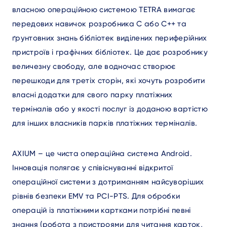
власною операційною системою TETRA вимагає
передових навичок розробника C або C++ та
ґрунтовних знань бібліотек виділених периферійних
пристроїв і графічних бібліотек. Це дає розробнику
величезну свободу, але водночас створює
перешкоди для третіх сторін, які хочуть розробити
власні додатки для свого парку платіжних
терміналів або у якості послуг із доданою вартістю
для інших власників парків платіжних терміналів.
AXIUM – це чиста операційна система Android.
Інновація полягає у співіснуванні відкритої
операційної системи з дотриманням найсуворіших
рівнів безпеки EMV та PCI-PTS. Для обробки
операцій із платіжними картками потрібні певні
знання (робота з пристроями для читання карток,