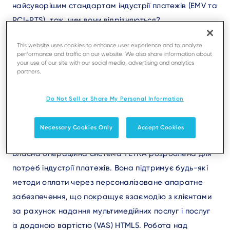
найсуворішим стандартам індустрії платежів (EMV та
PCI-PTS), тож, чим вони відрізняються?
This website uses cookies to enhance user experience and to analyze
Основна відмінність між TETRA та AXIUM – це мета, з
performance and traffic on our website. We also share information about
your use of our site with our social media, advertising and analytics
якою вони були розроблені. TETRA – це операційна
partners.
система, орієнтована на обробку платежів. AXIUM
створено задля прискорення розробки бізнес
Do Not Sell or Share My Personal Information
аплікацій та мобільності, що відкриває шлях різним
гравцям.
Necessary Cookies Only
Accept Cookies
Власна операційна система TETRA розроблена для
потреб індустрії платежів. Вона підтримує будь-які
методи оплати через персоналізоване апаратне
забезпечення, що покращує взаємодію з клієнтами
за рахунок надання мультимедійних послуг і послуг
із доданою вартістю (VAS) HTML5. Робота над