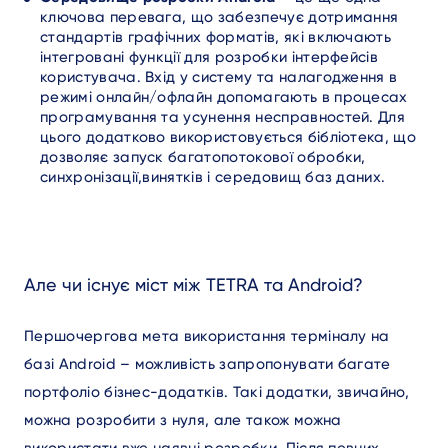
ключова перевага, що забезпечує дотримання
стандартів графічних форматів, які включають
інтегровані функції для розробки інтерфейсів
користувача. Вхід у систему та налагодження в
режимі онлайн/офлайн допомагають в процесах
програмування та усунення несправностей. Для
цього додатково використовується бібліотека, що
дозволяє запуск багатопотокової обробки,
синхронізації,винятків і середовищ баз даних.
Але чи існує міст між TETRA та Android?
Першочергова мета використання терміналу на
базі Android – можливість запропонувати багате
портфоліо бізнес-додатків. Такі додатки, звичайно,
можна розробити з нуля, але також можна
використати вже наявні розробки. Після певних