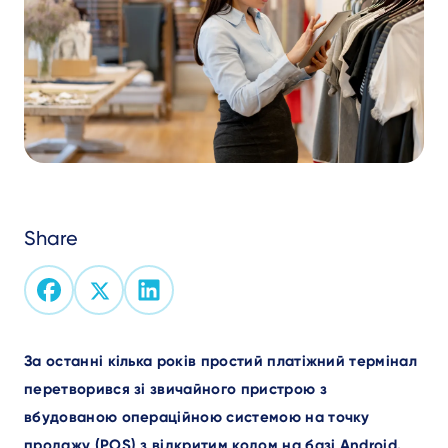
Share
Text
За останні кілька років простий платіжний термінал
перетворився зі звичайного пристрою з
вбудованою операційною системою на точку
продажу (POS) з відкритим кодом на базі Android.