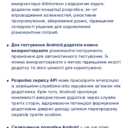
використовує бібліотеки з відкритим кодом,
додаючи нові концепції розробки, як-от
впровадження залежностей, реактивне
програмування, збереження даних, підвищення
складності рішення для задоволення
різноманітних потреб.
Для тестування Android додатків можна
використовувати
різноманітні інструменти,
призначені для автоматичного тестування. Їх
можна використовувати з метою підвищення якості
додатку та його цінності для користувача.
Розробка сервісу API
може прискорити інтеграцію
із зовнішніми службами або керування зв’язком між
додатками. Крім того, Android пропонує
можливості використання додатків через служби
третіх сторін, відкриваючи потенціал формування
додаткових джерел доходу шляхом перепродажу
сервісів третім особам.
Середовище розробки Android
– це ще одна