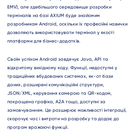
EMV), але здебільшого середовище розробки
терміналів на базі AXIUM буде знайомим
розробникам Android, оскільки їх професійні навички
дозволяють використовувати термінал у якості
платформи для бізнес-додатків.
Своїм успіхом Android завдячує Java, API та
відкритому вихідному коду. Функції, недоступні у
традиційних вбудованих системах, як-от бази
даних, розширені комунікаційні структури,
JSON/XML, керування камерою та QR-кодом,
покращена графіка, A2A тощо, доступні за
замовчуванням. Це розширює можливості інтеграції,
скорочує час і витрати на розробку та додає до
програм вражаючі функції.