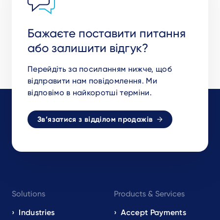
Бажаєте поставити питання
або залишити відгук?
Перейдіть за посиланням нижче, щоб
відправити нам повідомлення. Ми
відповімо в найкоротші терміни.
Зв’язатися з відділом продажів
Footer
Solutions
Products & Services
navigation
EN
Industries
Accept Payments