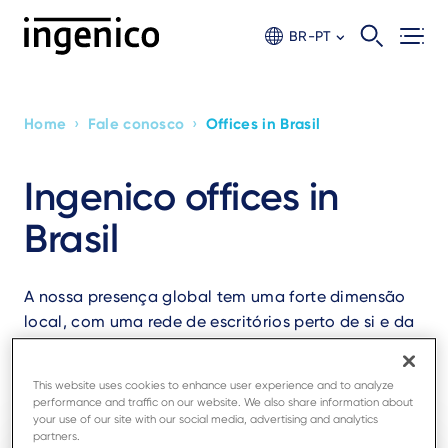
Skip
to
BR-PT
main
content
›
›
Home
Fale conosco
Offices in Brasil
Breadcrumb
Ingenico offices in
Brasil
A nossa presença global tem uma forte dimensão
local, com uma rede de escritórios perto de si e da
sua empresa.
This website uses cookies to enhance user experience and to analyze
performance and traffic on our website. We also share information about
your use of our site with our social media, advertising and analytics
partners.