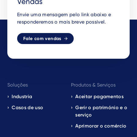
Vendas
Envie uma mensagem pelo link abaixo e
responderemos o mais breve possível.
Fale com vendas
Footer
Soluções
Produtos & Serviços
navigation
EN
Industria
Aceitar pagamentos
Casos de uso
Gerir o património e o
serviço
Aprimorar o comércio