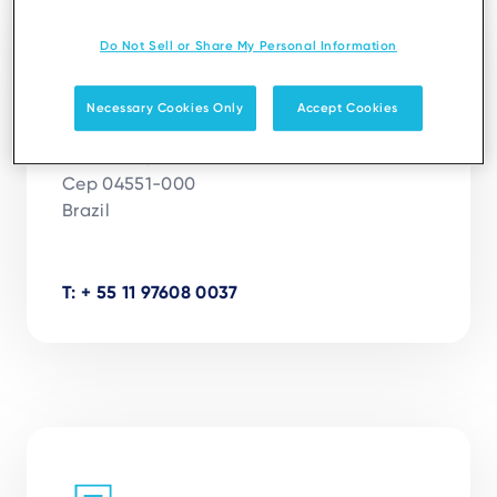
São Paulo
Do Not Sell or Share My Personal Information
Ingenico Brasil
Necessary Cookies Only
Accept Cookies
R. Olimpíadas, 134 - 3º and.

São Paulo, SP

Cep 04551-000

Brazil

T: + 55 11 97608 0037