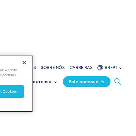
ORES
RECURSOS
SOBRE NÓS
CARREIRAS
BR-PT
our website.
s partners.
s
Sala de imprensa
Fale conosco
t Cookies
ua empresa.