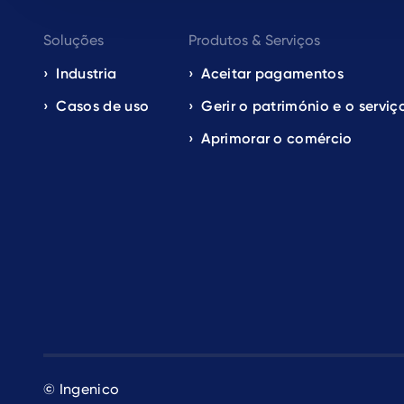
Footer
Soluções
Produtos & Serviços
navigation
Industria
Aceitar pagamentos
Casos de uso
Gerir o património e o serviç
EN
Aprimorar o comércio
© Ingenico