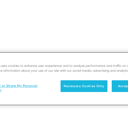
SUPORTE
DESENVOLVED
e uses cookies to enhance user experience and to analyze performance and traffic on 
e information about your use of our site with our social media, advertising and analytic
es in Reino Unido
Soluções
Produtos & Serviços
Parceiro
l or Share My Personal
Necessary Cookies Only
Accep
n
local, com uma rede de escritórios perto de si e da s