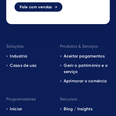
Fale com vendas
Footer
Soluções
Produtos & Serviços
navigation
EN
Industria
Aceitar pagamentos
Casos de uso
Gerir o património e o
serviço
Aprimorar o comércio
Programadores
Recursos
Iniciar
Blog / Insights