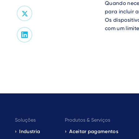
Quando neces
para incluir
Os dispositiv
com um limite
Footer
Soluções
Produtos & Serviços
navigation
Industria
Aceitar pagamentos