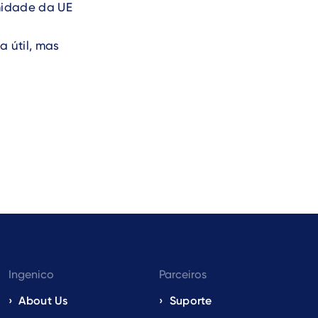
midade da UE
a útil, mas
Ingenico
Parceiros
About Us
Suporte