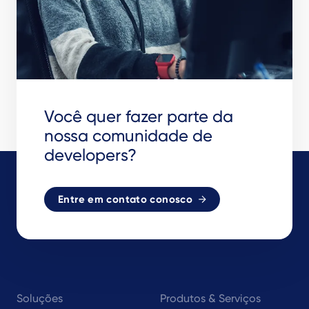
Você quer fazer parte da
nossa comunidade de
developers?
Entre em contato conosco
Footer
Soluções
Produtos & Serviços
navigation