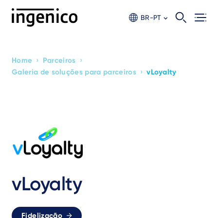
Skip
to
BR-PT
main
content
›
›
Home
Parceiros
Breadcrumb
›
Galeria de soluções para parceiros
vLoyalty
vLoyalty
Fidelização