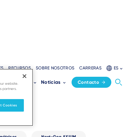
ES
RECURSOS
SOBRE NOSOTROS
CARRERAS
ES
s
Partners
Noticias
Contacto
our website.
s partners.
t Cookies
métricos
Next-Gen AXIUM