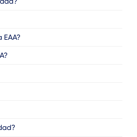
lidad?
a EAA?
AA?
idad?