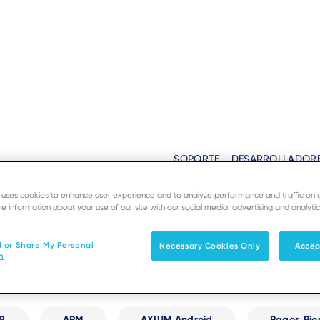
SOPORTE
DESARROLLADOR
cuentes
Soluciones
Productos & Servicio
e uses cookies to enhance user experience and to analyze performance and traffic on 
e information about your use of our site with our social media, advertising and analytic
l or Share My Personal
Necessary Cookies Only
Accep
n
8
APM
AXIUM Android
Pagos Bio