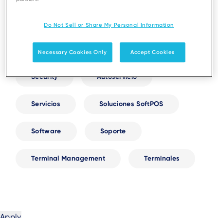
Next-Gen AXIUM
Do Not Sell or Share My Personal Information
Distribuidores y asociaciones
Necessary Cookies Only
Accept Cookies
Security
Autoservicio
Servicios
Soluciones SoftPOS
Software
Soporte
Terminal Management
Terminales