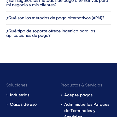
¿Son seguros los métodos de pago alternativos para
mi negocio y mis clientes?
¿Qué son los métodos de pago alternativos (APM)?
¿Qué tipo de soporte ofrece Ingenico para las
aplicaciones de pago?
Footer
Soluciones
Productos & Servicios
navigation
EN
Industrias
Acepte pagos
Casos de uso
Administre los Parques
de Terminales y
Servicios