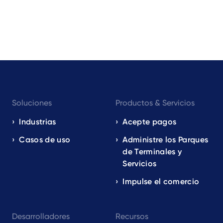
Footer
Soluciones
Productos & Servicios
navigation
EN
Industrias
Acepte pagos
Casos de uso
Administre los Parques
de Terminales y
Servicios
Impulse el comercio
Desarrolladores
Recursos