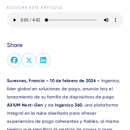
ESCUCHA ESTE ARTÍCULO.
Archivo
de
audio
Share
Text
Suresnes, Francia – 10 de febrero de 2026 –
Ingenico,
líder global en soluciones de pago, anuncia hoy el
lanzamiento de su familia de dispositivos de pago
AXIUM Next-Gen
y de
Ingenico 360
, una plataforma
integral en la nube diseñada para ofrecer
experiencias de pago coherentes y fiables, al mismo
tiempo que simplifica la gestión de pagos a gran