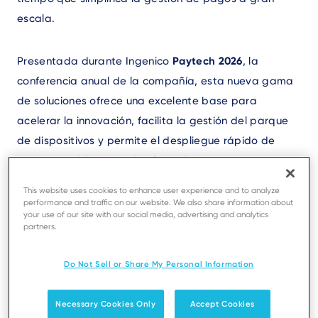
escala.
Presentada durante Ingenico
Paytech 2026
, la
conferencia anual de la compañía, esta nueva gama
de soluciones ofrece una excelente base para
acelerar la innovación, facilita la gestión del parque
de dispositivos y permite el despliegue rápido de
nuevos servicios en todo el mundo.
This website uses cookies to enhance user experience and to analyze
performance and traffic on our website. We also share information about
your use of our site with our social media, advertising and analytics
Dispositivos más inteligentes y
partners.
sencillos, pensados para los
Do Not Sell or Share My Personal Information
comercios
Necessary Cookies Only
Accept Cookies
La nueva familia AXIUM Next-Gen se basa en una