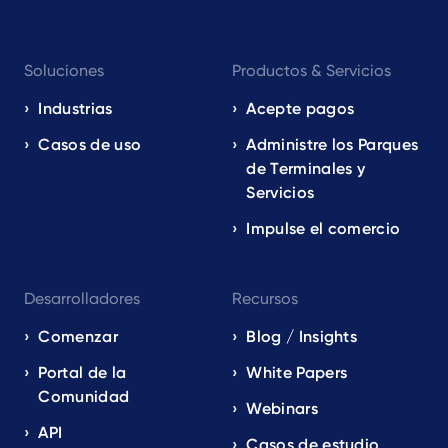
Footer
Soluciones
Productos & Servicios
navigation
EN
Industrias
Acepte pagos
Casos de uso
Administre los Parques
de Terminales y
Servicios
Impulse el comercio
Desarrolladores
Recursos
Comenzar
Blog / Insights
Portal de la
White Papers
Comunidad
Webinars
API
Casos de estudio