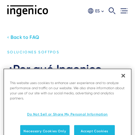
Ir
al
ES
contento
principal
‹ Back to FAQ
SOLUCIONES SOFTPOS
¿Por qué Ingenico
SoftPOS necesita mi
This website uses cookies to enhance user experience and to analyze
performance and traffic on our website. We also share information about
IMEI?
your use of our site with our social media, advertising and analytics
partners.
En Ingenico, damos prioridad a los altos estándares
Do Not Sell or Share My Personal Information
de seguridad para garantizarle la mejor protección.
Para evitar el acceso no autorizado a su cuenta
Necessary Cookies Only
Accept Cookies