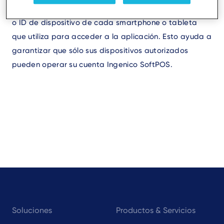
Ingenico SoftPOS, vinculamos y almacenamos el IMEI
o ID de dispositivo de cada smartphone o tableta
que utiliza para acceder a la aplicación. Esto ayuda a
garantizar que sólo sus dispositivos autorizados
pueden operar su cuenta Ingenico SoftPOS.
Footer
Soluciones
Productos & Servicios
navigation