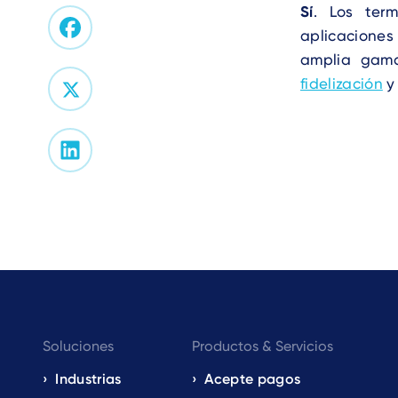
Sí
. Los ter
aplicacione
amplia gama
fidelización
Footer
Soluciones
Productos & Servicios
navigation
Industrias
Acepte pagos