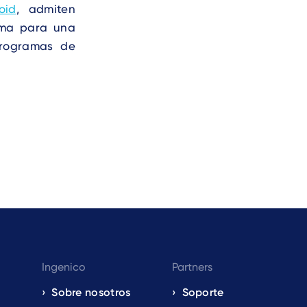
oid
, admiten
rma para una
programas de
Ingenico
Partners
Sobre nosotros
Soporte