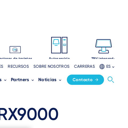
ectores de tarjetas
Autoservicio
TPV integrado
ES
RECURSOS
SOBRE NOSOTROS
CARRERAS
ES
s
Partners
Noticias
Contacto
 RX9000