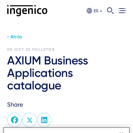
Ir
al
ES
contento
principal
‹ Atrás
05 OCT 23
FOLLETOS
AXIUM Business
Applications
catalogue
Share