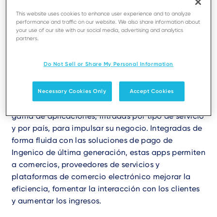
Catálogo de Aplicaciones de Negocio AXIUM
This website uses cookies to enhance user experience and to analyze
performance and traffic on our website. We also share information about
your use of our site with our social media, advertising and analytics
Descubra el Catálogo Interactivo de Apps de
partners.
Ingenico: un innovador hub de aplicaciones
Android desarrolladas en colaboración con
Do Not Sell or Share My Personal Information
Ingenico, que ofrece soluciones de valor añadido.
Necessary Cookies Only
Accept Cookies
Este catálogo interactivo presenta una amplia
gama de aplicaciones, filtradas por tipo de servicio
y por país, para impulsar su negocio. Integradas de
forma fluida con las soluciones de pago de
Ingenico de última generación, estas apps permiten
a comercios, proveedores de servicios y
plataformas de comercio electrónico mejorar la
eficiencia, fomentar la interacción con los clientes
y aumentar los ingresos.