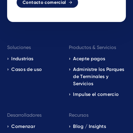
Contacto comercial
Footer
Soluciones
Productos & Servicios
navigation
EN
Industrias
Acepte pagos
Casos de uso
Administre los Parques
de Terminales y
Servicios
Impulse el comercio
Desarrolladores
Recursos
Comenzar
Blog / Insights