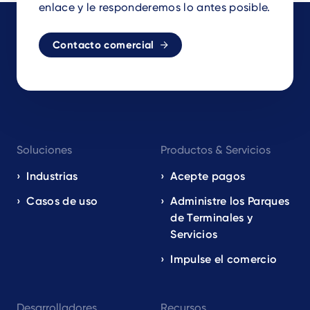
enlace y le responderemos lo antes posible.
Contacto comercial
Footer
Soluciones
Productos & Servicios
navigation
EN
Industrias
Acepte pagos
Casos de uso
Administre los Parques
de Terminales y
Servicios
Impulse el comercio
Desarrolladores
Recursos