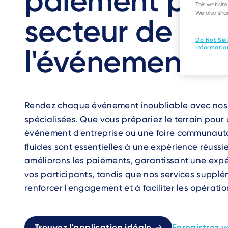
paiement pour
This websit
We also shar
secteur de
Do Not Sel
l'événementiel
Informatio
Rendez chaque événement inoubliable avec nos 
spécialisées. Que vous prépariez le terrain pour
événement d'entreprise ou une foire communauta
fluides sont essentielles à une expérience réussi
améliorons les paiements, garantissant une exp
vos participants, tandis que nos services suppl
renforcer l'engagement et à faciliter les opératio
Trouvez l'application idéale
Enregistrez v