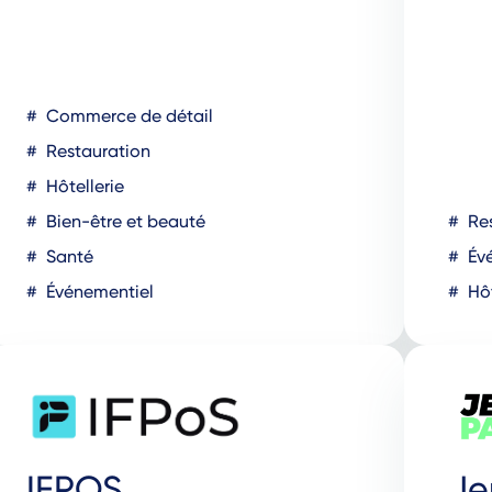
Commerce de détail
Restauration
Hôtellerie
Bien-être et beauté
Res
Santé
Évé
Événementiel
Hôt
IFPOS
Je