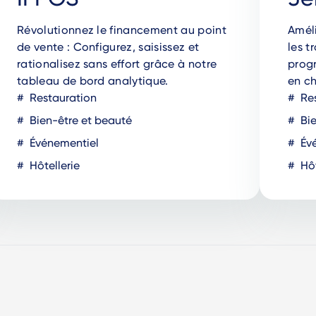
Révolutionnez le financement au point
Améli
de vente : Configurez, saisissez et
les t
rationalisez sans effort grâce à notre
progr
tableau de bord analytique.
en ch
Restauration
Res
Bien-être et beauté
Bie
Événementiel
Évé
Hôtellerie
Hôt