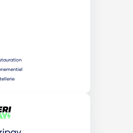
tauration
nementiel
ellerie
ripay