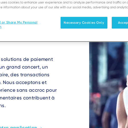
 le
e uses cookies to enhance user experience and to analyze performance and traffic on 
e information about your use of our site with our social media, advertising and analytic
l or Share My Personal
Necessary Cookies Only
Accep
n
solutions de paiement
 un grand concert, un
ire, des transactions
e. Nous acceptons et
érience sans accroc pour
émentaires contribuent à
ns.
otre application