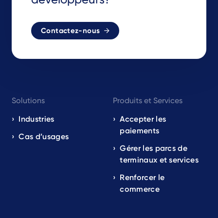
Contactez-nous
Footer
Solutions
Produits et Services
navigation
EN
Industries
Accepter les
paiements
Cas d’usages
Gérer les parcs de
terminaux et services
Renforcer le
commerce