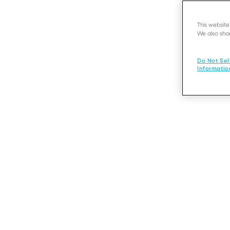
This websit
We also shar
Do Not Sel
Informatio