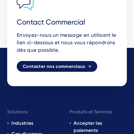
Contact Commercial
Envoyez-nous un message en utilisant le
lien ci-dessous et nous vous répondrons
dès que possible.
Contacter nos commerciaux
Footer
Solutions
Produits et Services
navigation
EN
Industries
Accepter les
paiements
Cas d’usages