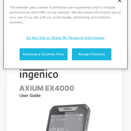
use of your terminal.
This website uses cookies to enhance user experience and to analyze
It presents you the necessary information about use,
performance and traffic on our website. We also share information about
installation, maintenance, safety and security
your use of our site with our social media, advertising and analytics
partners.
recommendations.
Do Not Sell or Share My Personal Information
Téléchargement
Necessary Cookies Only
Accept Cookies