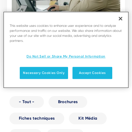
This website uses cookies to enhance user experience and to analyze
FIN DE VIE
performance and traffic on our website. We also share information about
your use of our site with our social media, advertising and analytics
SignKit TETRA and AXIUM
partners.
Voir
Téléchargement
Do Not Sell or Share My Personal Information
Necessary Cookies Only
Accept Cookies
- Tout -
Brochures
Fiches techniques
Kit Média