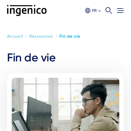
Aller
au
FR
contenu
principal
›
›
Accueil
Ressources
Fin de vie
Breadcrumb
Fin de vie