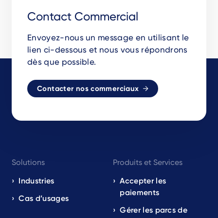
Contact Commercial
Envoyez-nous un message en utilisant le
lien ci-dessous et nous vous répondrons
dès que possible.
Contacter nos commerciaux
Footer
Solutions
Produits et Services
navigation
EN
Industries
Accepter les
paiements
Cas d’usages
Gérer les parcs de